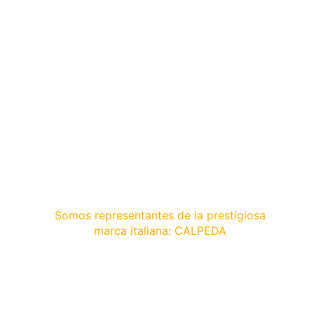
SOMOS UNA EMPRESA PERUANA
LÍDER EN EL SUMINISTRO E
INSTALACIÓN DE SISTEMAS DE
BOMBEO DE LÍQUIDOS​
En el mercado peruano hemos logrado que
nuestra empresa crezca constantemente en
las áreas de Construcción, Minería,
Industrial, Agrícola y Doméstica.
Somos representantes de la prestigiosa
marca italiana: CALPEDA