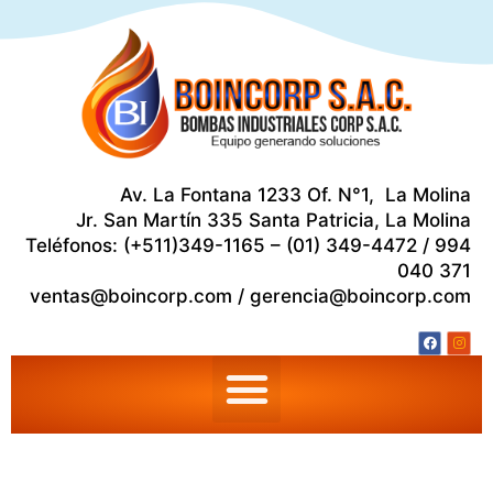
Ir
al
contenido
Av. La Fontana 1233 Of. N°1, La Molina
Jr. San Martín 335 Santa Patricia, La Molina
Teléfonos: (+511)349-1165 – (01) 349-4472 / 994
040 371
ventas@boincorp.com / gerencia@boincorp.com
F
I
Menu
a
n
c
s
e
t
b
a
o
g
o
r
k
a
m