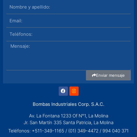
Nombre
Email
Mensaje
Enviar mensaje
F
I
a
n
c
s
e
t
Bombas Industriales Corp. S.A.C.
b
a
o
g
Av. La Fontana 1233 Of N°1, La Molina
o
r
k
a
Jr. San Martín 335 Santa Patricia, La Molina
m
Teléfonos: +511-349-1165 / (01) 349-4472 / 994 040 371